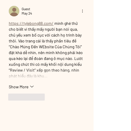
Guest
May 24
https://tylebong88.com/
 mình ghé thử 
cho biết vì thấy mấy người bạn nói qua, 
chủ yếu xem bố cục với cách họ trình bày 
thôi. Vào trang cái là thấy phần tiêu đề 
“Chào Mừng Đến WEbsite Của Chúng Tôi” 
đặt khá dễ nhìn, nên mình không phải kéo 
qua kéo lại để đoán đang ở mục nào. Lướt 
xuống chút thì có mấy khối nội dung kiểu 
“Review / Visit” xếp gọn theo hàng, nhìn 
phát hiểu đây là khu…
Show More
Like
Reply